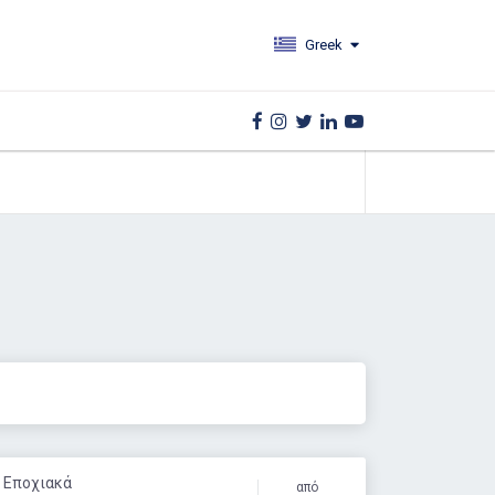
Greek
: Εποχιακά
από