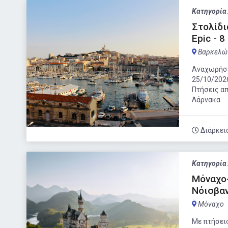
Κατηγορία
Στολίδι
Epic - 
Βαρκελώ
Αναχωρήσει
25/10/202
Πτήσεις α
Λάρνακα
Διάρκει
Κατηγορία
Μόναχο
Nόισβαν
Μόναχο
Με πτήσεις