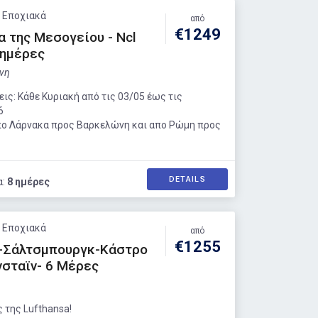
: Εποχιακά
από
€1249
α της Μεσογείου - Ncl
8 ημέρες
νη
ς: Κάθε Κυριακή από τις 03/05 έως τις
6
πο Λάρνακα προς Βαρκελώνη και απο Ρώμη προς
DETAILS
α:
8 ημέρες
: Εποχιακά
από
€1255
-Σάλτσμπουργκ-Κάστρο
σταϊν- 6 Μέρες
 της Lufthansa!