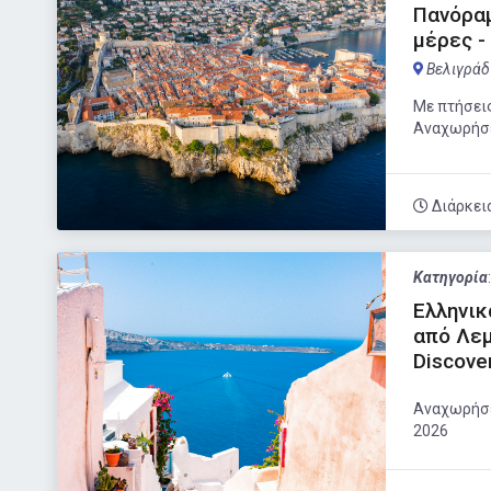
Πανόρα
μέρες -
Βελιγράδ
Με πτήσεις
Αναχωρήσει
Διάρκει
Κατηγορία
Ελληνικ
από Λεμ
Discove
Αναχωρήσεις
2026