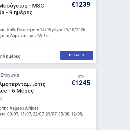
€1239
Μεσόγειος - MSC
da - 9 ημέρες
ις: Κάθε Πέμπτη από 14/05 μέχρι 29/10/2026
ς απο Λάρνακα προς Μάλτα.
DETAILS
α:
9 ημέρες
: Εποχιακά
από
€1245
Άμστερνταμ...στις
ες - 6 Μέρες
ες
 της Aegean Airlines!
ς: 08/07, 15/07, 22/07, 29/07, 05/08, 12/08,