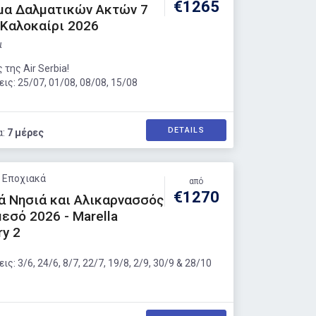
€1265
μα Δαλματικών Ακτών 7
 Καλοκαίρι 2026
ι
 της Air Serbia!
ς: 25/07, 01/08, 08/08, 15/08
DETAILS
α:
7 μέρες
: Εποχιακά
από
€1270
ά Νησιά και Αλικαρνασσός
εσό 2026 - Marella
ry 2
: 3/6, 24/6, 8/7, 22/7, 19/8, 2/9, 30/9 & 28/10