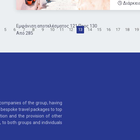
Διάρκει
Εμφάνιση αποτελέσματος 121 Προς 130
5
6
7
8
9
10
11
12
13
14
15
16
17
18
19
Από 285
 companies of the group, having
as bespoke travel packages to top
tion and the provision of other
 to both groups and individuals