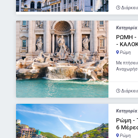
Διάρκει
Κατηγορία
ΡΩΜΗ -
- ΚΑΛΟΚ
Ρώμη
Με πτήσεις
Αναχωρήσει
Διάρκει
Κατηγορία
Ρώμη - 
6 Μέρε
Ρώμη