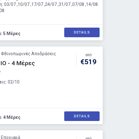
η:
03/07 ,10/07 ,17/07 ,24/07 ,31/07 ,07/08 ,14/08
/08
DETAILS
α:
5 Μέρες
: Φθινοπωρινές Αποδράσεις
από
€519
ΙΟ - 4 Μέρες
ο
ις:
02/10
DETAILS
α:
4 Μέρες
: Εποχιακά
από