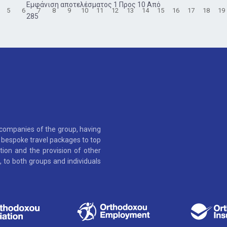
Εμφάνιση αποτελέσματος 1 Προς 10 Από
5
6
7
8
9
10
11
12
13
14
15
16
17
18
19
285
 companies of the group, having
as bespoke travel packages to top
tion and the provision of other
 to both groups and individuals