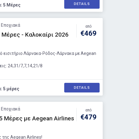
DETAILS
α:
5 Μέρες
: Εποχιακά
από
€469
 Μέρες - Καλοκαίρι 2026
ό εισιτήριο Λάρνακα-Ρόδος-Λάρνακα με Aegean
ς: 24,31/7,7,14,21/8
DETAILS
α:
5 μέρες
: Εποχιακά
από
€479
 Μέρες με Aegean Airlines
 της Aegean Airlines!