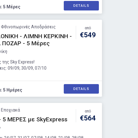
DETAILS
α:
5 Μέρες
: Φθινοπωρινές Αποδράσεις
από
€549
ΟΝΙΚΗ - ΛΙΜΝΗ ΚΕΡΚΙΝΗ -
 ΠΟΖΑΡ - 5 Μέρες
νίκη
 της Sky Express!
ς: 09/09, 30/09, 07/10
DETAILS
α:
5 Ημέρες
: Εποχιακά
από
€564
 5 ΜΕΡΕΣ με SkyExpress
ο