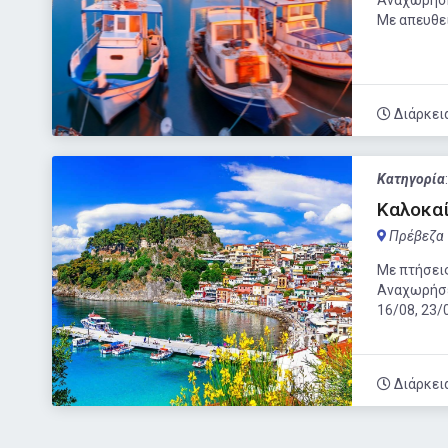
Αναχωρήση:
Με απευθεί
Διάρκει
Κατηγορία
Καλοκαί
Πρέβεζα
Με πτήσεις
Αναχωρήσει
16/08, 23/
Διάρκει