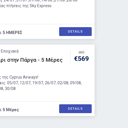
 24/07 ,31/07 ,07/08 ,14/08 ,21/08 ,28/08
ας πτήσεις της Sky Express.
DETAILS
α:
5 ΗΜΕΡΕΣ
: Εποχιακά
από
€569
ρι στην Πάργα - 5 Μέρες
 της Cyprus Airways!
ς: 05/07, 12/07, 19/07, 26/07, 02/08, 09/08,
08, 30/08
DETAILS
α:
5 Μέρες