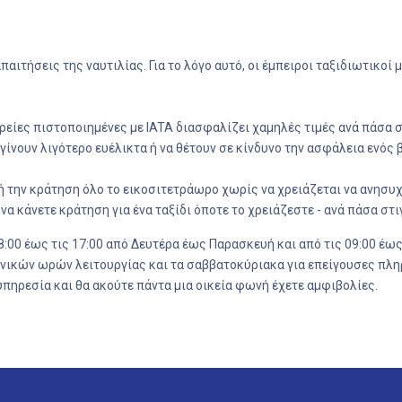
παιτήσεις της ναυτιλίας. Για το λόγο αυτό, οι έμπειροι ταξιδιωτικοί
ρείες πιστοποιημένες με IATA διασφαλίζει χαμηλές τιμές ανά πάσα σ
 γίνουν λιγότερο ευέλικτα ή να θέτουν σε κίνδυνο την ασφάλεια ενός
την κράτηση όλο το εικοσιτετράωρο χωρίς να χρειάζεται να ανησυχε
α κάνετε κράτηση για ένα ταξίδι όποτε το χρειάζεστε - ανά πάσα στ
08:00 έως τις 17:00 από Δευτέρα έως Παρασκευή και από τις 09:00 έως
ικών ωρών λειτουργίας και τα σαββατοκύριακα για επείγουσες πληρ
 υπηρεσία και θα ακούτε πάντα μια οικεία φωνή έχετε αμφιβολίες.