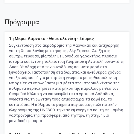
Πρόγραμμα
1η Μέρα: Λάρνακα - Θεσσαλονίκη - Σέρρες
Συγκέντρωση στο αεροδρόμιο της Λάρνακας και αναχώρηση
για τη Θεσσαλονίκη με πτήση της Sky Express. Άφιξη στη
συμπρωτεύουσα, μία πόλη με μοναδικό χαρακτήρα, πλούσια
ιστορία και έντονη πολιτιστική ζωή, όπου η Ανατολή συναντά τη
Δύση. Υποδοχή από τον συνοδό μας και μεταφορά στο
ξενοδοχείο. Τακτοποίηση στα δωμάτια και ελεύθερος χρόνος
για ξεκούραση ή για μια πρώτη γνωριμία με τη Θεσσαλονίκη.
Μπορείτε να απολαύσετε μια βόλτα στο ιστορικό κέντρο της
πόλης, να περπατήσετε κατά μήκος της παραλίας με θέα τον
Θερμαϊκό Κόλπο ή να επισκεφθείτε τα γραφικά Λαδάδικα,
γνωστά για τη ζωντανή τους ατμόσφαιρα, τα καφέ και τα
εστιατόρια. Η πόλη, με τα μνημεία παγκόσμιας πολιτιστικής
κληρονομιάς της UNESCO, τη νεανική ενέργεια και τη φημισμένη
γαστρονομία της, προσφέρει από την πρώτη στιγμή μια
μοναδική εμπειρία.