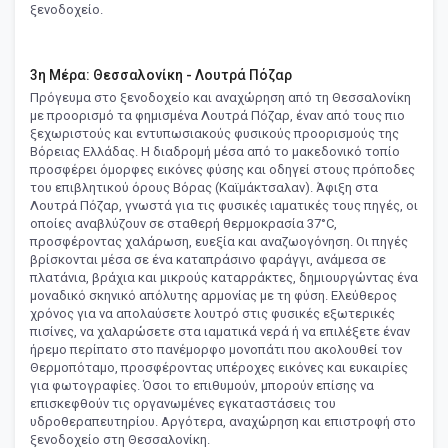
ξενοδοχείο.
3η Μέρα: Θεσσαλονίκη - Λουτρά Πόζαρ
Πρόγευμα στο ξενοδοχείο και αναχώρηση από τη Θεσσαλονίκη
με προορισμό τα φημισμένα Λουτρά Πόζαρ, έναν από τους πιο
ξεχωριστούς και εντυπωσιακούς φυσικούς προορισμούς της
Βόρειας Ελλάδας. Η διαδρομή μέσα από το μακεδονικό τοπίο
προσφέρει όμορφες εικόνες φύσης και οδηγεί στους πρόποδες
του επιβλητικού όρους Βόρας (Καϊμάκτσαλαν). Άφιξη στα
Λουτρά Πόζαρ, γνωστά για τις φυσικές ιαματικές τους πηγές, οι
οποίες αναβλύζουν σε σταθερή θερμοκρασία 37°C,
προσφέροντας χαλάρωση, ευεξία και αναζωογόνηση. Οι πηγές
βρίσκονται μέσα σε ένα καταπράσινο φαράγγι, ανάμεσα σε
πλατάνια, βράχια και μικρούς καταρράκτες, δημιουργώντας ένα
μοναδικό σκηνικό απόλυτης αρμονίας με τη φύση. Ελεύθερος
χρόνος για να απολαύσετε λουτρό στις φυσικές εξωτερικές
πισίνες, να χαλαρώσετε στα ιαματικά νερά ή να επιλέξετε έναν
ήρεμο περίπατο στο πανέμορφο μονοπάτι που ακολουθεί τον
Θερμοπόταμο, προσφέροντας υπέροχες εικόνες και ευκαιρίες
για φωτογραφίες. Όσοι το επιθυμούν, μπορούν επίσης να
επισκεφθούν τις οργανωμένες εγκαταστάσεις του
υδροθεραπευτηρίου. Αργότερα, αναχώρηση και επιστροφή στο
ξενοδοχείο στη Θεσσαλονίκη.