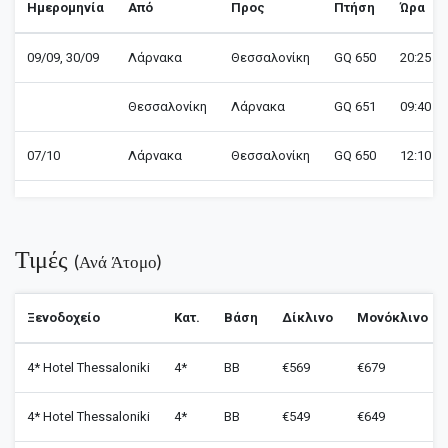
Ημερομηνία
Από
Προς
Πτήση
Ώρα
09/09, 30/09
Λάρνακα
Θεσσαλονίκη
GQ 650
20:25 - 
Θεσσαλονίκη
Λάρνακα
GQ 651
09:40 - 
07/10
Λάρνακα
Θεσσαλονίκη
GQ 650
12:10 - 
Τιμές
(ανά Άτομο)
Ξενοδοχείο
Κατ.
Βάση
Δίκλινο
Μονόκλινο
4* Hotel Thessaloniki
4*
BB
€569
€679
4* Hotel Thessaloniki
4*
BB
€549
€649