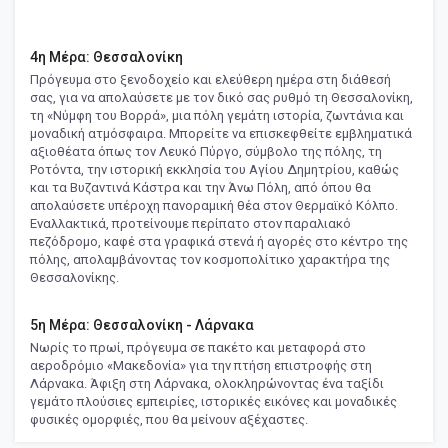
4η Μέρα: Θεσσαλονίκη
Πρόγευμα στο ξενοδοχείο και ελεύθερη ημέρα στη διάθεσή
σας, για να απολαύσετε με τον δικό σας ρυθμό τη Θεσσαλονίκη,
τη «Νύμφη του Βορρά», μια πόλη γεμάτη ιστορία, ζωντάνια και
μοναδική ατμόσφαιρα. Μπορείτε να επισκεφθείτε εμβληματικά
αξιοθέατα όπως τον Λευκό Πύργο, σύμβολο της πόλης, τη
Ροτόντα, την ιστορική εκκλησία του Αγίου Δημητρίου, καθώς
και τα Βυζαντινά Κάστρα και την Άνω Πόλη, από όπου θα
απολαύσετε υπέροχη πανοραμική θέα στον Θερμαϊκό Κόλπο.
Εναλλακτικά, προτείνουμε περίπατο στον παραλιακό
πεζόδρομο, καφέ στα γραφικά στενά ή αγορές στο κέντρο της
πόλης, απολαμβάνοντας τον κοσμοπολίτικο χαρακτήρα της
Θεσσαλονίκης.
5η Μέρα: Θεσσαλονίκη - Λάρνακα
Νωρίς το πρωί, πρόγευμα σε πακέτο και μεταφορά στο
αεροδρόμιο «Μακεδονία» για την πτήση επιστροφής στη
Λάρνακα. Άφιξη στη Λάρνακα, ολοκληρώνοντας ένα ταξίδι
γεμάτο πλούσιες εμπειρίες, ιστορικές εικόνες και μοναδικές
φυσικές ομορφιές, που θα μείνουν αξέχαστες.