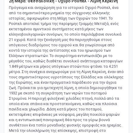
2η Μέρα: Θεσσαλονίκη - Οχυρό Ρούπελ - Λίμνη Κερκίνη
Πρόγευμα και αναχώρηση για το ιστορικό Οχυρό Ρούπελ, ένα
από τα σημαντικότερα μνημεία της σύγχρονης ελληνικής
ιστορίας, αφιερωμένο στη Μάχη των Οχυρών του 1941. Το
Ρούπελ αποτελεί τμήμα της περίφημης Γραμμής Μεταξά, ενός
εκτεταμένου αμυντικού συστήματος κατά μήκος των
ελληνοβουλγαρικών συνόρων, το οποίο περιλάμβανε συνολικά
21 οχυρά. Κατά την ξενάγησή μας θα περιηγηθούμε στους
υπόγειους διαδρόμους του οχυρού και θα γνωρίσουμε από
κοντά την ιστορία της αντίστασης και του ηρωισμού των
Ελλήνων στρατιωτών. Το συγκρότημα εντυπωσιάζει με το
μέγεθός του, καθώς διαθέτει συνολικό ανάπτυγμα καταφυγίων
1.849 μέτρων και μήκος υπόγειων στοών που φτάνει τα 4.251
μέτρα. Στη συνέχεια αναχωρούμε για τη Λίμνη Κερκίνη, έναν από
τους σημαντικότερους υγροτόπους της Ελλάδας και ολόκληρης
της Ευρώπης, και έναν πραγματικό παράδεισο για την άγρια
ζωή. Πρόκειται για ημιτεχνητή λίμνη, η οποία δημιουργήθηκε το
1932 με σκοπό τη συγκράτηση των νερών του ποταμού
Στρυμόνα. Η περιοχή φιλοξενεί χιλιάδες πτηνά, πολλά από τα
οποία είναι σπάνια και προστατευόμενα, καθώς και πλούσια
πανίδα και χλωρίδα. Δάση κατά μήκος του ποταμού,
εκτεταμένες επιφάνειες με νούφαρα, μεγάλη ποικιλία ψαριών
και η εντυπωσιακή πανοραμική θέα προς τα γύρω βουνά
συνθέτουν ένα τοπίο μοναδικής φυσικής ομορφιάς και ηρεμίας.
Μετά την ολοκλήρωση της επίσκεψης, επιστροφή στο