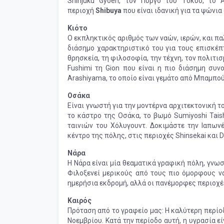
Shinjuku Gyoen, τον Πύργο του Τόκυο, το 
περιοχή
Shibuya
που είναι ιδανική για τα ψώνια
Κιότο
Ο εκπληκτικός αριθμός των ναών, ιερών, και πα
διάσημο χαρακτηριστικό του για τους επισκέπτε
θρησκεία, τη φιλοσοφία, την τέχνη, τον πολιτισμ
Fushimi τη Gion που είναι η πιο διάσημη συ
Arashiyama, το οποίο είναι γεμάτο από Μπαμπού
Οσάκα
Eίναι γνωστή για την μοντέρνα αρχιτεκτονική τ
το κάστρο της Οσάκα, το βωμό Sumiyoshi Tais
ταινιών του Χόλυγουντ. Δοκιμάστε την Ιαπων
κέντρο της πόλης, στις περιοχές Shinsekai και D
Νάρα
Η Νάρα είναι μία θεαματικά γραφική πόλη, γν
Φιλοξενεί μερικούς από τους πιο όμορφους ν
ημερήσια εκδρομή, αλλά οι πανέμορφες περιοχές
Καιρός
Πρόταση από το γραφείο μας: Η καλύτερη περίο
Νοεμβρίου. Κατά την περίοδο αυτή, η υγρασία 