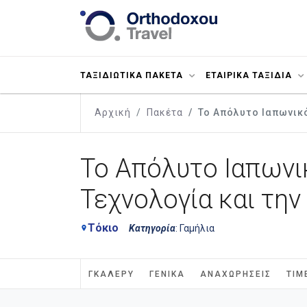
ΤΑΞΙΔΙΩΤΙΚΑ ΠΑΚΕΤΑ
ΕΤΑΙΡΙΚΑ ΤΑΞΙΔΙΑ
Αρχική
Πακέτα
Το Απόλυτο Ιαπωνικό
Το Απόλυτο Ιαπωνικ
Τεχνολογία και την
Τόκιο
Κατηγορία
: Γαμήλια
place
ΓΚΑΛΕΡΎ
ΓΕΝΙΚΆ
ΑΝΑΧΩΡΉΣΕΙΣ
ΤΙΜ