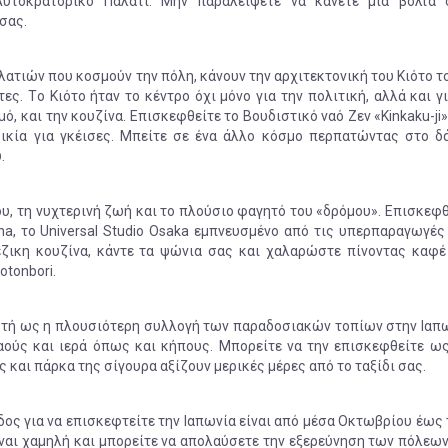
Αυτοκρατορικό Παλάτι. Μην παραλείψετε να κάνετε μία βόλτα 
 σας.
λατιών που κοσμούν την πόλη, κάνουν την αρχιτεκτονική του Κιότο τ
ς. Tο Κιότο ήταν το κέντρο όχι μόνο για την πολιτική, αλλά και γ
ό, και την κουζίνα. Επισκεφθείτε το Βουδιστικό ναό Ζεν «Kinkaku-ji»
νοικία για γκέισες. Μπείτε σε ένα άλλο κόσμο περπατώντας στο δ
.
ου, τη νυχτερινή ζωή και το πλούσιο φαγητό του «δρόμου». Επισκεφ
ha, το Universal Studio Osaka εμπνευσμένο από τις υπερπαραγωγές
έζικη κουζίνα, κάντε τα ψώνια σας και χαλαρώστε πίνοντας καφέ
otonbori.
ωστή ως η πλουσιότερη συλλογή των παραδοσιακών τοπίων στην Ιαπω
αούς και ιερά όπως και κήπους. Μπορείτε να την επισκεφθείτε ως
 και πάρκα της σίγουρα αξίζουν μερικές μέρες από το ταξίδι σας.
δος για να επισκεφτείτε την Ιαπωνία είναι από μέσα Οκτωβρίου έως
είναι χαμηλή και μπορείτε να απολαύσετε την εξερεύνηση των πόλεω