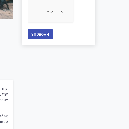
ΥΠΟΒΟΛΉ
 της
, την
δούν
άλλες
σικού