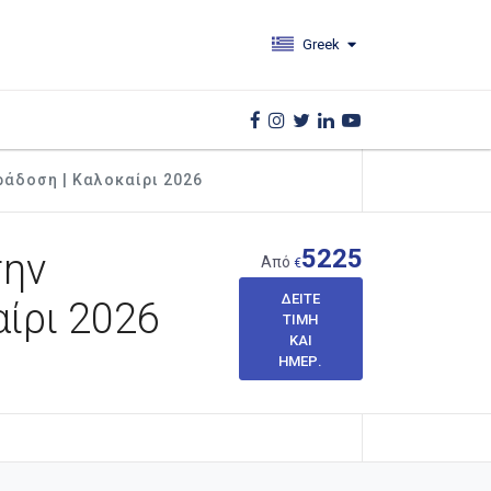
Greek
ράδοση | Καλοκαίρι 2026
5225
την
Από
€
ΔΕΊΤΕ
αίρι 2026
ΤΙΜΉ
ΚΑΙ
ΗΜΕΡ.