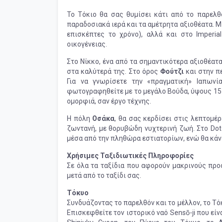
Το Τόκιο θα σας θυμίσει κάτι από το παρελθ
παραδοσιακά ιερά και τα αμέτρητα αξιοθέατα. Μι
επισκέπτες το χρόνο), αλλά και στο Imperia
οικογένειας.
Στο Νίκκο, ένα από τα σημαντικότερα αξιοθέατ
στα καλύτερά της. Στο όρος
Φούτζι
και στην π
Για να γνωρίσετε την «πραγματική» Ιαπωνί
φωτογραφηθείτε με το μεγάλο Βούδα, ύψους 15 
ομορφιά, σαν έργο τέχνης.
Η πόλη
Οσάκα
, θα σας κερδίσει στις λεπτομέρ
ζωντανή, με θορυβώδη νυχτερινή ζωή. Στο Dot
μέσα από την πληθώρα εστιατορίων, ενώ θα κάν
Χρήσιμες Ταξιδιωτικές Πληροφορίες
Σε όλα τα ταξίδια που αφορούν μακρινούς προ
μετά από το ταξίδι σας.
Τόκυο
Συνδυάζοντας το παρελθόν και το μέλλον, το Τό
Επισκεφθείτε τον ιστορικό ναό Sensō-ji που εί