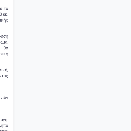
ε τα
0 εκ.
ικής
φύση
αμα.
, θα
υσική
ρική,
ντας
ηνών
λαγή.
 Κήπο