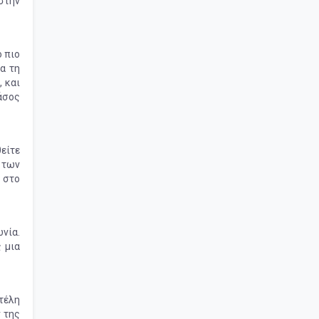
στην
ο πιο
ια τη
, και
άσος
θείτε
 των
 στο
νία.
 μια
 τέλη
ν της