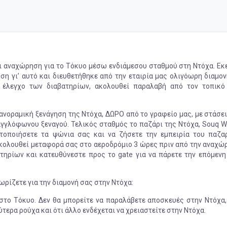
 αναχώρηση για το Τόκυο μέσω ενδιάμεσου σταθμού στη Ντόχα. Εκε
ση γι’ αυτό και διευθετήθηκε από την εταιρία μας ολιγόωρη διαμον
ν έλεγχο των διαβατηρίων, ακολουθεί παραλαβή από τον τοπικό
νοραμική ξενάγηση της Ντόχα, ΔΩΡΟ από το γραφείο μας, με στάσει
 αγγλόφωνου ξεναγού. Τελικός σταθμός το παζάρι της Ντόχα, Souq W
τοποιήσετε τα ψώνια σας και να ζήσετε την εμπειρία του παζαρ
ακολουθεί μεταφορά σας στο αεροδρόμιο 3 ώρες πριν από την αναχώ
τηρίων και κατευθύνεστε προς το gate για να πάρετε την επόμενη
ωρίζετε για την διαμονή σας στην Ντόχα:
στο Τόκυο. Δεν θα μπορείτε να παραλάβετε αποσκευές στην Ντόχα,
τερα ρούχα και ότι άλλο ενδέχεται να χρειαστείτε στην Ντόχα.