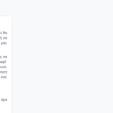
ί θα
ή σε
 μας
ς σε
aqif.
ιού.
ρηση
 σας
 άρα