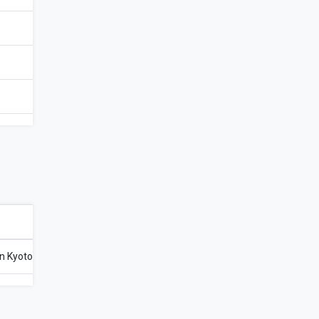
on Kyoto Station 4* (or similar)/Hotel Hankyu RESPIRE Osaka 4* (or simil