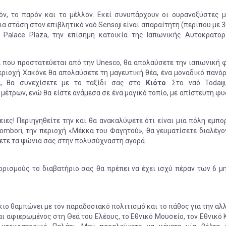
όν, το παρόν και το μέλλον. Εκεί συνυπάρχουν οι ουρανοξύστες μ
α στάση στον επιβλητικό ναό Sensoji είναι απαραίτητη (περίπου με 3
l Palace Plaza, την επίσημη κατοικία της Ιαπωνικής Αυτοκρατορ
α που προστατεύεται από την Unesco, θα απολαύσετε την ιαπωνική 
εριοχή Χακόνε θα απολαύσετε τη μαγευτική θέα, ένα μοναδικό πανόρ
α, θα συνεχίσετε με το ταξίδι σας στο
Κιότο
. Στο ναό Todaiji
μέτρων, ενώ θα είστε ανάμεσα σε ένα μαγικό τοπίο, με απίστευτη φ
ειες! Περιηγηθείτε την και θα ανακαλύψετε ότι είναι μια πόλη εμπο
ombori, την περιοχή «Μέκκα του Φαγητού», θα γευματίσετε διαλέγο
ετε τα ψώνια σας στην πολυσύχναστη αγορά.
ορισμούς το διαβατήριο σας θα πρέπει να έχει ισχύ πέραν των 6 μ
κιο θαμπώνει με τον παραδοσιακό πολιτισμό και το πάθος για την αλ
ναι αφιερωμένος στη Θεά του Ελέους, το Εθνικό Μουσείο, τον Εθνικό