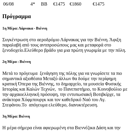
06/08
4*
BB
€1475
€1860
€1475
Πρόγραμμα
1η Μέρα: Λάρνακα - Βιέννη
Συγκέντρωση στο αεροδρόμιο Λάρνακας για την Βιέννη. Άφιξη
παραλαβή από τους αντιπροσώπους μας και μεταφορά στο
ξενοδοχείο.Ελεύθερο βράδυ για μια πρώτη γνωριμία με την πόλη.
2η Μέρα : Βιέννη
Μετά το πρόγευμα ξενάγηση της πόλης για να γνωρίσετε τα πιο
σημαντικά αξιοθέατα Μεταξύ άλλων θα δούμε την περίφημη
κρατική Όπερα της Βιέννης, το δημαρχείο, τα μουσεία Φυσικής
Ιστορίας και Καλών Τεχνών, το Πανεπιστήμιο, το Κοινοβούλιο με
την αρχαιοελληνική πρόσοψη, την εντυπωσιακή Βοτιβκίρχε, τα
ανάκτορα Χόφμπουργκ και τον καθεδρικό Ναό του Αγ.
Στεφάνου.Το απόγευμα ελεύθερο, διανυκτέρευση.
3η Μέρα: Βιέννη
Η μέρα σήμερα είναι αφιερωμένη στα Βιεννέζικα Δάση και την