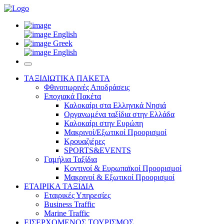
English
Greek
English
ΤΑΞΙΔΙΩΤΙΚΑ ΠΑΚΕΤΑ
Φθινοπωρινές Αποδράσεις
Εποχιακά Πακέτα
Καλοκαίρι στα Ελληνικά Νησιά
Οργανωμένα ταξίδια στην Ελλάδα
Καλοκαίρι στην Ευρώπη
Μακρινοί/Εξωτικοί Προορισμοί
Κρουαζιέρες
SPORTS&EVENTS
Γαμήλια Ταξίδια
Κοντινοί & Ευρωπαϊκοί Προορισμοί
Μακρινοί & Εξωτικοί Προορισμοί
ΕΤΑΙΡΙΚΑ ΤΑΞΙΔΙΑ
Εταιρικές Υπηρεσίες
Business Traffic
Marine Traffic
ΕΙΣΕΡΧΟΜΕΝΟΣ ΤΟΥΡΙΣΜΟΣ