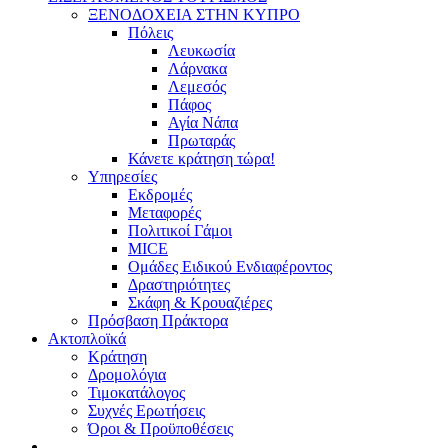
ΞΕΝΟΔΟΧΕΙΑ ΣΤΗΝ ΚΥΠΡΟ
Πόλεις
Λευκωσία
Λάρνακα
Λεμεσός
Πάφος
Αγία Νάπα
Πρωταράς
Κάνετε κράτηση τώρα!
Υπηρεσίες
Εκδρομές
Μεταφορές
Πολιτικοί Γάμοι
MICE
Ομάδες Ειδικού Ενδιαφέροντος
Δραστηριότητες
Σκάφη & Kρουαζιέρες
Πρόσβαση Πράκτορα
Ακτοπλοϊκά
Κράτηση
Δρομολόγια
Τιμοκατάλογος
Συχνές Ερωτήσεις
Όροι & Προϋποθέσεις