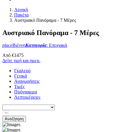
Αρχική
Πακέτα
Αυστριακό Πανόραμα - 7 Μέρες
Αυστριακό Πανόραμα - 7 Μέρες
place
Βιέννη
Κατηγορία
: Εποχιακά
Από
€
1475
Δείτε τιμή και ημερ.
Γκαλερύ
Γενικά
Αναχωρήσεις
Τιμές
Πρόγραμμα
Λεπτομέρειες
Αναζήτηση