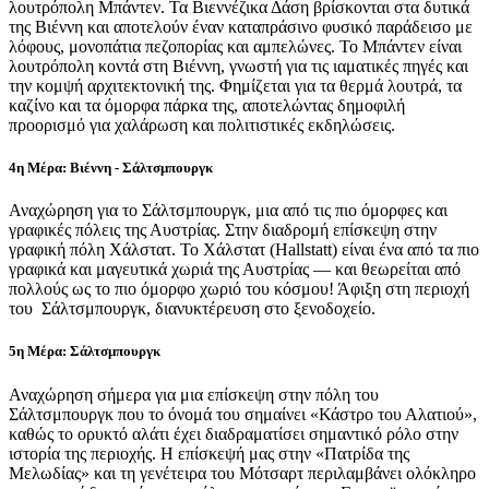
λουτρόπολη Μπάντεν. Τα Βιεννέζικα Δάση βρίσκονται στα δυτικά
της Βιέννη και αποτελούν έναν καταπράσινο φυσικό παράδεισο με
λόφους, μονοπάτια πεζοπορίας και αμπελώνες. Το Μπάντεν είναι
λουτρόπολη κοντά στη Βιέννη, γνωστή για τις ιαματικές πηγές και
την κομψή αρχιτεκτονική της. Φημίζεται για τα θερμά λουτρά, τα
καζίνο και τα όμορφα πάρκα της, αποτελώντας δημοφιλή
προορισμό για χαλάρωση και πολιτιστικές εκδηλώσεις.
4η Μέρα: Βιέννη - Σάλτσμπουργκ
Αναχώρηση για το Σάλτσμπουργκ, μια από τις πιο όμορφες και
γραφικές πόλεις της Αυστρίας. Στην διαδρομή επίσκεψη στην
γραφική πόλη Χάλστατ. Το Χάλστατ (Hallstatt) είναι ένα από τα πιο
γραφικά και μαγευτικά χωριά της Αυστρίας — και θεωρείται από
πολλούς ως το πιο όμορφο χωριό του κόσμου! Άφιξη στη περιοχή
του Σάλτσμπουργκ, διανυκτέρευση στο ξενοδοχείο.
5η Μέρα: Σάλτσμπουργκ
Αναχώρηση σήμερα για μια επίσκεψη στην πόλη του
Σάλτσμπουργκ που το όνομά του σημαίνει «Κάστρο του Αλατιού»,
καθώς το ορυκτό αλάτι έχει διαδραματίσει σημαντικό ρόλο στην
ιστορία της περιοχής. Η επίσκεψή μας στην «Πατρίδα της
Μελωδίας» και τη γενέτειρα του Μότσαρτ περιλαμβάνει ολόκληρο