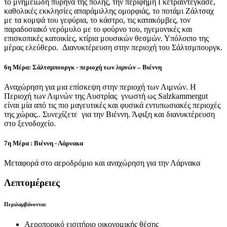
το μνημειώδη πυρήνα της πόλης, την περίφημη Γκετραϊντεγκάσε,
καθολικές εκκλησίες απαράμιλλης ομορφιάς, το ποτάμι Ζάλτσαχ
με τα κομψά του γεφύρια, το κάστρο, τις κατακόμβες, τον
παραδοσιακό νερόμυλο με το φούρνο του, ηγεμονικές και
επισκοπικές κατοικίες, κτίρια μουσικών θεσμών. Υπόλοιπο της
μέρας ελεύθερο. Διανυκτέρευση στην περιοχή του Σάλτσμπουργκ.
6η Mέρα: Σάλτσμπουργκ - περιοχή των λιμνών – Βιέννη
Αναχώρηση για μια επίσκεψη στην περιοχή των Λιμνών. Η
Περιοχή των Λιμνών της Αυστρίας γνωστή ως Salzkammergut
είναι μία από τις πιο μαγευτικές και φυσικά εντυπωσιακές περιοχές
της χώρας.. Συνεχίζετε για την Βιέννη. Άφιξη και διανυκτέρευση
στο ξενοδοχείο.
7η Mέρα : Βιέννη - Λάρνακα
Μεταφορά στο αεροδρόμιο και αναχώρηση για την Λάρνακα
Λεπτομέρειες
Περιλαμβάνονται
Αεροπορικό εισιτήριο οικονομικής θέσης