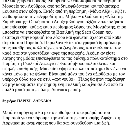
Γαλλικής πρωτεύουσας. Μπορείτε να επισκεφθείτε το περίφημο
Μουσείο του Λούβρου, από τα δημοφιλέστερα και παλαιότερα
μουσεία στον κόσμο. Εκτός από τη περίφημη «Μόνα Λίζα», αξίζει
να θαυμάσετε την «Αφροδίτη της Μήλου» αλλά και τη «Νίκη της
Σαμοθράκης» Οι κήποι του Λουξεμβούργου αξίζουν οπωσδήποτε
μια επίσκεψη, καθώς και ο περίφημος λόφος της Μονμάρτης, όπου
μπορείτε να επισκεφθείτε τη Βασιλική της Sacrι Coeur, που
δεσπόζει στην κορυφή του λόφου και φαίνεται σχεδόν από κάθε
σημείο του Παρισιού. Περιπλανηθείτε στα γραφικά δρομάκια με
τους υπαίθριους καλλιτέχνες και ζωγράφους, και απολαύστε τον
καφέ σας στα γουστόζικα καφέ της περιοχής. Ακόμη αν είστε
λάτρης της μόδας επισκεφθείτε το πιο διάσημο πολυκατάστημα στο
Παρίσι, τη Γκαλερί Λαφαγιέτ. Ένα σύμβολο πολυτέλειας και
υψηλής αισθητικής. Μια επίσκεψη στο πολυκατάστημα δεν έχει να
κάνει μόνο με τα ψώνια. Είναι από μόνο του ένα αξιοθέατο με τον
υπέροχο θόλο του σε στιλ «αρτ νουβό». Τέλος θα ήταν παράλειψη
να μην δοκιμάστε την φημισμένη Γαλλική κουζίνα σε ένα από τα
πολλά μπιστρό της πόλης. Διανυκτέρευση.
5η μέρα: ΠΑΡΙΣΙ - ΛΑΡΝΑΚΑ
Μετά το πρόγευμα θα μεταφερθούμε στο αεροδρόμιο του
Παρισιού για να πάρουμε την πτήση της επιστροφής. Άφιξη στη
Λάρνακα με αναμνήσεις που θα σας συνοδεύουν μια ζωή.