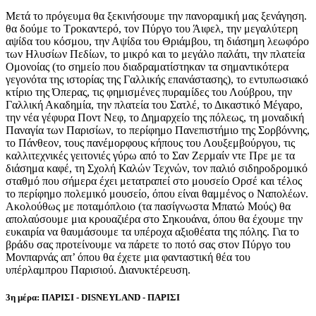
Μετά το πρόγευμα θα ξεκινήσουμε την πανοραμική μας ξενάγηση.
θα δούμε το Τροκαντερό, τον Πύργο του Άιφελ, την μεγαλύτερη
αψίδα του κόσμου, την Αψίδα του Θριάμβου, τη διάσημη λεωφόρο
των Ηλυσίων Πεδίων, το μικρό και το μεγάλο παλάτι, την πλατεία
Ομονοίας (το σημείο που διαδραματίστηκαν τα σημαντικότερα
γεγονότα της ιστορίας της Γαλλικής επανάστασης), το εντυπωσιακό
κτίριο της Όπερας, τις φημισμένες πυραμίδες του Λούβρου, την
Γαλλική Ακαδημία, την πλατεία του Σατλέ, το Δικαστικό Μέγαρο,
την νέα γέφυρα Ποντ Νεφ, το Δημαρχείο της πόλεως, τη μοναδική
Παναγία των Παρισίων, το περίφημο Πανεπιστήμιο της Σορβόννης,
το Πάνθεον, τους πανέμορφους κήπους του Λουξεμβούργου, τις
καλλιτεχνικές γειτονιές γύρω από το Σαν Ζερμαίν ντε Πρε με τα
διάσημα καφέ, τη Σχολή Καλών Τεχνών, τον παλιό σιδηροδρομικό
σταθμό που σήμερα έχει μετατραπεί στο μουσείο Ορσέ και τέλος
το περίφημο πολεμικό μουσείο, όπου είναι θαμμένος ο Ναπολέων.
Ακολούθως με ποταμόπλοιο (τα πασίγνωστα Μπατώ Μούς) θα
απολαύσουμε μια κρουαζιέρα στο Σηκουάνα, όπου θα έχουμε την
ευκαιρία να θαυμάσουμε τα υπέροχα αξιοθέατα της πόλης. Για το
βράδυ σας προτείνουμε να πάρετε το ποτό σας στον Πύργο του
Μονπαρνάς απ’ όπου θα έχετε μια φανταστική θέα του
υπέρλαμπρου Παρισιού. Διανυκτέρευση.
3η μέρα: ΠΑΡΙΣΙ - DISNEYLAND - ΠΑΡΙΣΙ