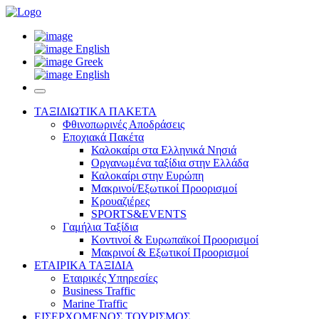
English
Greek
English
ΤΑΞΙΔΙΩΤΙΚΑ ΠΑΚΕΤΑ
Φθινοπωρινές Αποδράσεις
Εποχιακά Πακέτα
Καλοκαίρι στα Ελληνικά Νησιά
Οργανωμένα ταξίδια στην Ελλάδα
Καλοκαίρι στην Ευρώπη
Μακρινοί/Εξωτικοί Προορισμοί
Κρουαζιέρες
SPORTS&EVENTS
Γαμήλια Ταξίδια
Κοντινοί & Ευρωπαϊκοί Προορισμοί
Μακρινοί & Εξωτικοί Προορισμοί
ΕΤΑΙΡΙΚΑ ΤΑΞΙΔΙΑ
Εταιρικές Υπηρεσίες
Business Traffic
Marine Traffic
ΕΙΣΕΡΧΟΜΕΝΟΣ ΤΟΥΡΙΣΜΟΣ