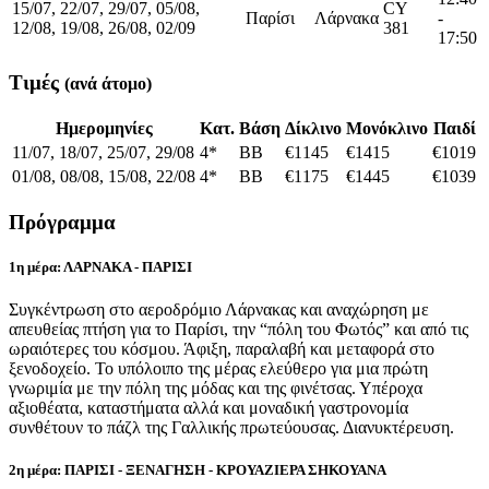
15/07, 22/07, 29/07, 05/08,
CY
Παρίσι
Λάρνακα
-
12/08, 19/08, 26/08, 02/09
381
17:50
Τιμές
(ανά άτομο)
Ημερομηνίες
Κατ.
Βάση
Δίκλινο
Μονόκλινο
Παιδί
11/07, 18/07, 25/07, 29/08
4*
BB
€1145
€1415
€1019
01/08, 08/08, 15/08, 22/08
4*
BB
€1175
€1445
€1039
Πρόγραμμα
1η μέρα: ΛΑΡΝΑΚΑ - ΠΑΡΙΣΙ
Συγκέντρωση στο αεροδρόμιο Λάρνακας και αναχώρηση με
απευθείας πτήση για το Παρίσι, την “πόλη του Φωτός” και από τις
ωραιότερες του κόσμου. Άφιξη, παραλαβή και μεταφορά στο
ξενοδοχείο. Το υπόλοιπο της μέρας ελεύθερο για μια πρώτη
γνωριμία με την πόλη της μόδας και της φινέτσας. Υπέροχα
αξιοθέατα, καταστήματα αλλά και μοναδική γαστρονομία
συνθέτουν το πάζλ της Γαλλικής πρωτεύουσας. Διανυκτέρευση.
2η μέρα: ΠΑΡΙΣΙ - ΞΕΝΑΓΗΣΗ - ΚΡΟΥΑΖΙΕΡΑ ΣΗΚΟΥΑΝΑ