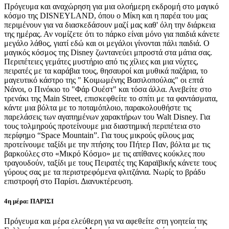
Πρόγευμα και αναχώρηση για μια ολοήμερη εκδρομή στο μαγικό
κόσμο της DISNEYLAND, όπου ο Μίκη και η παρέα του μας
περιμένουν για να διασκεδάσουν μαζί μας καθ' όλη την διάρκεια
της ημέρας. Αν νομίζετε ότι το πάρκο είναι μόνο για παιδιά κάνετε
μεγάλο λάθος, γιατί εδώ και οι μεγάλοι γίνονται πάλι παιδιά. Ο
μαγικός κόσμος της Disney ζωντανεύει μπροστά στα μάτια σας.
Περιπέτειες γεμάτες μυστήριο από τις χίλιες και μια νύχτες,
πειρατές με τα καράβια τους, θησαυροί και μυθικά παζάρια, το
μαγευτικό κάστρο της " Κοιμωμένης Βασιλοπούλας" οι επτά
Νάνοι, ο Πινόκιο το "Φάρ Ουέστ" και τόσα άλλα. Ανεβείτε στο
τρενάκι της Main Street, επισκεφθείτε το σπίτι με τα φαντάσματα,
κάντε μια βόλτα με το ποταμόπλοιο, παρακολουθήστε τις
παρελάσεις των αγαπημένων χαρακτήρων του Walt Disney. Για
τους τολμηρούς προτείνουμε μια διαστημική περιπέτεια στο
περίφημο “Space Mountain”. Για τους μικρούς φίλους μας
προτείνουμε ταξίδι με την πτήσης του Πήτερ Παν, βόλτα με τις
βαρκούλες στο «Μικρό Κόσμο» με τις απίθανες κούκλες που
τραγουδούν, ταξίδι με τους Πειρατές της Καραϊβικής κάνετε τους
γύρους σας με τα περιστρεφόμενα φλιτζάνια. Νωρίς το βράδυ
επιστροφή στο Παρίσι. Διανυκτέρευση.
4η μέρα: ΠΑΡΙΣΙ
Πρόγευμα και μέρα ελεύθερη για να αφεθείτε στη γοητεία της