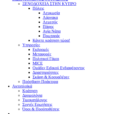
ΞΕΝΟΔΟΧΕΙΑ ΣΤΗΝ ΚΥΠΡΟ
Πόλεις
Λευκωσία
Λάρνακα
Λεμεσός
Πάφος
Αγία Νάπα
Πρωταράς
Κάνετε κράτηση τώρα!
Υπηρεσίες
Εκδρομές
Μεταφορές
Πολιτικοί Γάμοι
MICE
Ομάδες Ειδικού Ενδιαφέροντος
Δραστηριότητες
Σκάφη & Kρουαζιέρες
Πρόσβαση Πράκτορα
Ακτοπλοϊκά
Κράτηση
Δρομολόγια
Τιμοκατάλογος
Συχνές Ερωτήσεις
Όροι & Προϋποθέσεις