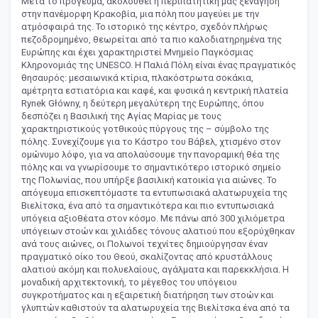
Μετά το πρόγευμα, ακολουθεί η περιπατητική μας ξενάγηση
στην πανέμορφη Κρακοβία, μια πόλη που μαγεύει με την
ατμόσφαιρά της. Το ιστορικό της κέντρο, σχεδόν πλήρως
πεζοδρομημένο, θεωρείται από τα πιο καλοδιατηρημένα της
Ευρώπης και έχει χαρακτηριστεί Μνημείο Παγκόσμιας
Κληρονομιάς της UNESCO. Η Παλιά Πόλη είναι ένας πραγματικός
θησαυρός: μεσαιωνικά κτίρια, πλακόστρωτα σοκάκια,
αμέτρητα εστιατόρια και καφέ, και φυσικά η κεντρική πλατεία
Rynek Główny, η δεύτερη μεγαλύτερη της Ευρώπης, όπου
δεσπόζει η Βασιλική της Αγίας Μαρίας με τους
χαρακτηριστικούς γοτθικούς πύργους της – σύμβολο της
πόλης. Συνεχίζουμε για το Κάστρο του Βάβελ, χτισμένο στον
ομώνυμο λόφο, για να απολαύσουμε την πανοραμική θέα της
πόλης και να γνωρίσουμε το σημαντικότερο ιστορικό σημείο
της Πολωνίας, που υπήρξε βασιλική κατοικία για αιώνες. Το
απόγευμα επισκεπτόμαστε τα εντυπωσιακά αλατωρυχεία της
Βιελίτσκα, ένα από τα σημαντικότερα και πιο εντυπωσιακά
υπόγεια αξιοθέατα στον κόσμο. Με πάνω από 300 χιλιόμετρα
υπόγειων στοών και χιλιάδες τόνους αλατιού που εξορύχθηκαν
ανά τους αιώνες, οι Πολωνοί τεχνίτες δημιούργησαν έναν
πραγματικό οίκο του Θεού, σκαλίζοντας από κρυστάλλους
αλατιού ακόμη και πολυελαίους, αγάλματα και παρεκκλήσια. Η
μοναδική αρχιτεκτονική, το μέγεθος του υπόγειου
συγκροτήματος και η εξαιρετική διατήρηση των στοών και
γλυπτών καθιστούν τα αλατωρυχεία της Βιελίτσκα ένα από τα