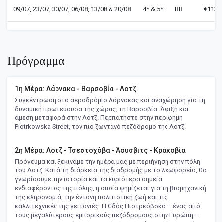
09/07, 23/07, 30/07, 06/08, 13/08 & 20/08
4* & 5*
BB
€1139
Πρόγραμμα
1η Μέρα: Λάρνακα - Βαρσοβία - Λοτζ
Συγκέντρωση στο αεροδρόμιο Λάρνακας και αναχώρηση για τη
δυναμική πρωτεύουσα της χώρας, τη Βαρσοβία. Άφιξη και
άμεση μεταφορά στην Λοτζ. Περπατήστε στην περίφημη
Piotrkowska Street, τον πιο ζωντανό πεζόδρομο της Λοτζ.
2η Μέρα: Λοτζ - Τσεστοχόβα - Άουσβιτς - Κρακοβία
Πρόγευμα και ξεκινάμε την ημέρα μας με περιήγηση στην πόλη
του Λοτζ. Κατά τη διάρκεια της διαδρομής με το λεωφορείο, θα
γνωρίσουμε την ιστορία και τα κυριότερα σημεία
ενδιαφέροντος της πόλης, η οποία φημίζεται για τη βιομηχανική
της κληρονομιά, την έντονη πολιτιστική ζωή και τις
καλλιτεχνικές της γειτονιές. Η Οδός Πιοτρκόβσκα – ένας από
τους μεγαλύτερους εμπορικούς πεζόδρομους στην Ευρώπη –