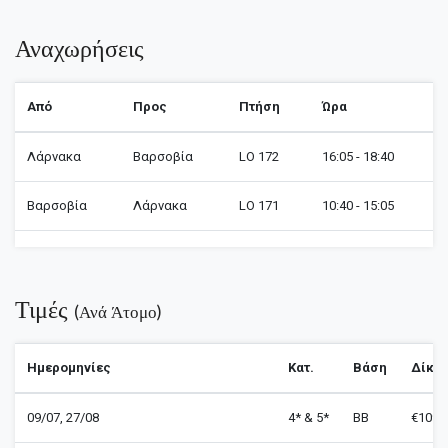
Αναχωρήσεις
Από
Προς
Πτήση
Ώρα
Λάρνακα
Βαρσοβία
LO 172
16:05 - 18:40
Βαρσοβία
Λάρνακα
LO 171
10:40 - 15:05
Τιμές
(ανά Άτομο)
Ημερομηνίες
Κατ.
Βάση
Δίκλι
09/07, 27/08
4* & 5*
BB
€1099