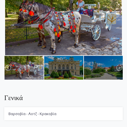
Γενικά
Βαρσοβία - Λοτζ - Κρακοβία