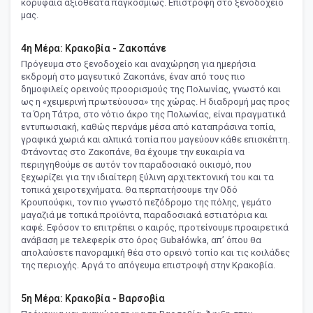
κορυφαία αξιοθέατα παγκοσμίως. Επιστροφή στο ξενοδοχείο
μας.
4η Μέρα: Κρακοβία - Ζακοπάνε
Πρόγευμα στο ξενοδοχείο και αναχώρηση για ημερήσια
εκδρομή στο μαγευτικό Ζακοπάνε, έναν από τους πιο
δημοφιλείς ορεινούς προορισμούς της Πολωνίας, γνωστό και
ως η «χειμερινή πρωτεύουσα» της χώρας. Η διαδρομή μας προς
τα Όρη Τάτρα, στο νότιο άκρο της Πολωνίας, είναι πραγματικά
εντυπωσιακή, καθώς περνάμε μέσα από καταπράσινα τοπία,
γραφικά χωριά και αλπικά τοπία που μαγεύουν κάθε επισκέπτη.
Φτάνοντας στο Ζακοπάνε, θα έχουμε την ευκαιρία να
περιηγηθούμε σε αυτόν τον παραδοσιακό οικισμό, που
ξεχωρίζει για την ιδιαίτερη ξύλινη αρχιτεκτονική του και τα
τοπικά χειροτεχνήματα. Θα περπατήσουμε την Οδό
Κρουπούφκι, τον πιο γνωστό πεζόδρομο της πόλης, γεμάτο
μαγαζιά με τοπικά προϊόντα, παραδοσιακά εστιατόρια και
καφέ. Εφόσον το επιτρέπει ο καιρός, προτείνουμε προαιρετικά
ανάβαση με τελεφερίκ στο όρος Gubałówka, απ’ όπου θα
απολαύσετε πανοραμική θέα στο ορεινό τοπίο και τις κοιλάδες
της περιοχής. Αργά το απόγευμα επιστροφή στην Κρακοβία.
5η Μέρα: Κρακοβία - Βαρσοβία