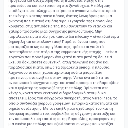
Πρόγευμα και αναχώρηση για τη Βαρσοβία. Άφιξη στην
πρωτεύουσα και τακτοποίηση στο ξενοδοχείο. Η πόλη μας
υποδέχεται με πολύχρωμα κτίρια στο ανακαινισμένο ιστορικό
της κέντρο, καταπράσινα πάρκα, άνετες λεωφόρους και μια
ζωντανή πολιτιστική ατμόσφαιρα. Η γοητεία της Βαρσοβίας
κρύβεται στις αντιθέσεις της, που συνθέτουν το νεανικό και
χαλαρό πρόσωπο μιας σύγχρονης μεγαλούπολης. Μην
παραλείψετε μια στάση σε κάποιο bar mleczny – είναι ιδιαίτερα
δημοφιλή και αποτελούν τάση! Παρά το όνομά τους, που
μεταφράζεται ως «μπαρ γάλακτος», πρόκειται για λιτά,
ανεπιτήδευτα εστιατόρια της κομμουνιστικής εποχής – στέκια
εργατών που προσέφεραν ένα ζεστό πιάτο μετά τη δουλειά.
Εκεί θα δοκιμάσετε αυθεντική, απλή πολωνική κουζίνα και
παραδοσιακά πιάτα, όπως τα ζυμαρένια pierogi, η πλούσια
λαχανόσουπα και η χαρακτηριστική σούπα μπορς. Σας
προτείνουμε να ανεβείτε στον πύργο Varso ένα από τα πιο
εντυπωσιακά σύγχρονα αρχιτεκτονικά ορόσημα της Βαρσοβίας
και ο ψηλότερος ουρανοξύστης της πόλης. Βρίσκεται στο
κέντρο, κοντά στον κεντρικό σιδηροδρομικό σταθμό, και
αποτελεί μέρος του σύγχρονου συγκροτήματος Varso Place, το
οποίο συνδυάζει χώρους γραφείων, εμπορικά καταστήματα και
σημεία συνάντησης. Με τον επιβλητικό σχεδιασμό του και τη
δυναμική παρουσία του, συμβολίζει τη σύγχρονη ανάπτυξη και
την κοσμοπολίτικη ταυτότητα της Βαρσοβίας, προσφέροντας
μια εικόνα μιας πόλης που εξελίσσεται συνεχώς και κοιτάζει