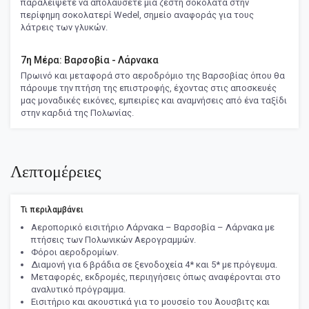
παραλείψετε να απολαύσετε μια ζεστή σοκολάτα στην
περίφημη σοκολατερί Wedel, σημείο αναφοράς για τους
λάτρεις των γλυκών.
7η Μέρα: Βαρσοβία - Λάρνακα
Πρωινό και μεταφορά στο αεροδρόμιο της Βαρσοβίας όπου θα
πάρουμε την πτήση της επιστροφής, έχοντας στις αποσκευές
μας μοναδικές εικόνες, εμπειρίες και αναμνήσεις από ένα ταξίδι
στην καρδιά της Πολωνίας.
Λεπτομέρειες
Τι περιλαμβάνει
Αεροπορικό εισιτήριο Λάρνακα – Βαρσοβία – Λάρνακα με
πτήσεις των Πολωνικών Αερογραμμών.
Φόροι αεροδρομίων.
Διαμονή για 6 βράδια σε ξενοδοχεία 4* και 5* με πρόγευμα.
Μεταφορές, εκδρομές, περιηγήσεις όπως αναφέρονται στο
αναλυτικό πρόγραμμα.
Εισιτήριο και ακουστικά για το μουσείο του Άουσβιτς και