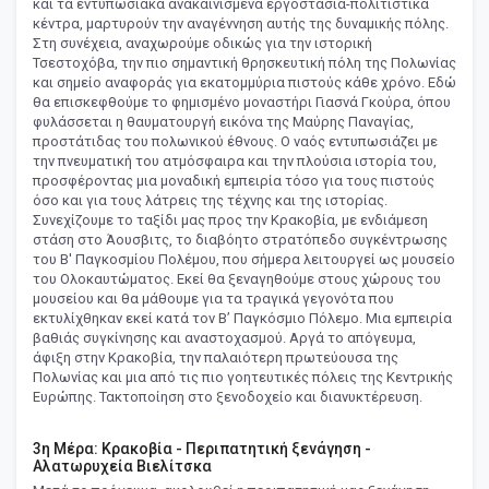
και τα εντυπωσιακά ανακαινισμένα εργοστάσια-πολιτιστικά
κέντρα, μαρτυρούν την αναγέννηση αυτής της δυναμικής πόλης.
Στη συνέχεια, αναχωρούμε οδικώς για την ιστορική
Τσεστοχόβα, την πιο σημαντική θρησκευτική πόλη της Πολωνίας
και σημείο αναφοράς για εκατομμύρια πιστούς κάθε χρόνο. Εδώ
θα επισκεφθούμε το φημισμένο μοναστήρι Γιασνά Γκούρα, όπου
φυλάσσεται η θαυματουργή εικόνα της Μαύρης Παναγίας,
προστάτιδας του πολωνικού έθνους. Ο ναός εντυπωσιάζει με
την πνευματική του ατμόσφαιρα και την πλούσια ιστορία του,
προσφέροντας μια μοναδική εμπειρία τόσο για τους πιστούς
όσο και για τους λάτρεις της τέχνης και της ιστορίας.
Συνεχίζουμε το ταξίδι μας προς την Κρακοβία, με ενδιάμεση
στάση στο Άουσβιτς, το διαβόητο στρατόπεδο συγκέντρωσης
του Β' Παγκοσμίου Πολέμου, που σήμερα λειτουργεί ως μουσείο
του Ολοκαυτώματος. Εκεί θα ξεναγηθούμε στους χώρους του
μουσείου και θα μάθουμε για τα τραγικά γεγονότα που
εκτυλίχθηκαν εκεί κατά τον Β’ Παγκόσμιο Πόλεμο. Μια εμπειρία
βαθιάς συγκίνησης και αναστοχασμού. Αργά το απόγευμα,
άφιξη στην Κρακοβία, την παλαιότερη πρωτεύουσα της
Πολωνίας και μια από τις πιο γοητευτικές πόλεις της Κεντρικής
Ευρώπης. Τακτοποίηση στο ξενοδοχείο και διανυκτέρευση.
3η Μέρα: Κρακοβία - Περιπατητική ξενάγηση -
Αλατωρυχεία Βιελίτσκα