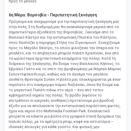
προς το μέλλον.
6η Μέρα: Βαρσοβία - Περιπατητική ξενάγηση
Πρόγευμα και αναχωρούμε για την περιπατητική ξενάγηση μας
στην πόλη. Στη διαδρομή μας θα ανακαλύψουμε μερικά από τα
σημαντικότερα αξιοθέατα της Βαρσοβίας. Ξεκινάμε από το
Βασιλικό Κάστρο και την εντυπωσιακή Πλατεία του Κάστρου,
όπου δεσπόζει η περίφημη Στήλη του Σίγκισμουντ. Συνεχίζουμε
προς το Μεγάλο Θέατρο, το οποίο φιλοξενεί την όπερα και το
μπαλέτο, και το επιβλητικό μπαρόκ παλάτι Κρασίνσκι, ένα από
τα ωραιότερα αρχιτεκτονικά κοσμήματα της πόλης. Κατά τη
διάρκεια της ξενάγησης, θα δούμε τους Βασιλικούς Κήπους, το
Εβραϊκό Γκέτο και το σπίτι της βραβευμένης με Νόμπελ Μαρίας
Σκλοντόφσκα-Κιουρί, καθώς και το άγαλμα του μεγάλου
συνθέτη Φρεντερίκ Σοπέν. Η βόλτα μας ολοκληρώνεται με έναν
περίπατο στο πανέμορφο πάρκο Λαζιένσκι, όπου θα δούμε και
το μαγευτικό Παλάτι πάνω στο νερό – ένα από τα πιο
εμβληματικά σημεία της πόλης. Το βράδυ (εφόσον το
επιτρέπουν οι καιρικές συνθήκες) προτείνουμε μια βραδινή
έξοδο για να απολαύσετε την εντυπωσιακή παράσταση φωτός,
ήχου και νερού στο Multimedia Fountain Park. Ενναλακτικά
μπορείτε να κάνετε μια βόλτα στα γραφικά στενά δρομάκια της
παλιάς πόλης, με τα αμέτρητα μπαρ, καφέ και εστιατόρια –
ιδανικές επιλογές για κάθε γούστο. Και φυσικά, μην