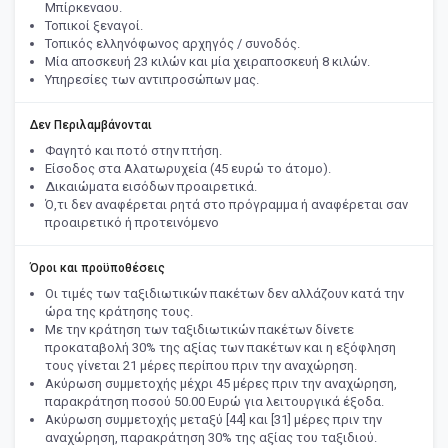
Μπίρκεναου.
Τοπικοί ξεναγοί.
Τοπικός ελληνόφωνος αρχηγός / συνοδός.
Μία αποσκευή 23 κιλών και μία χειραποσκευή 8 κιλών.
Υπηρεσίες των αντιπροσώπων μας.
Δεν Περιλαμβάνονται
Φαγητό και ποτό στην πτήση.
Είσοδος στα Αλατωρυχεία (45 ευρώ το άτομο).
Δικαιώματα εισόδων προαιρετικά.
Ό,τι δεν αναφέρεται ρητά στο πρόγραμμα ή αναφέρεται σαν
προαιρετικό ή προτεινόμενο
Όροι και προϋποθέσεις
Οι τιμές των ταξιδιωτικών πακέτων δεν αλλάζουν κατά την
ώρα της κράτησης τους.
Με την κράτηση των ταξιδιωτικών πακέτων δίνετε
προκαταβολή 30% της αξίας των πακέτων και η εξόφληση
τους γίνεται 21 μέρες περίπου πριν την αναχώρηση.
Ακύρωση συμμετοχής μέχρι 45 μέρες πριν την αναχώρηση,
παρακράτηση ποσού 50.00 Ευρώ για λειτουργικά έξοδα.
Ακύρωση συμμετοχής μεταξύ [44] και [31] μέρες πριν την
αναχώρηση, παρακράτηση 30% της αξίας του ταξιδιού.