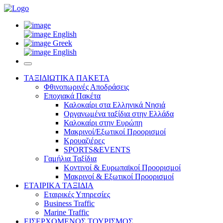
English
Greek
English
ΤΑΞΙΔΙΩΤΙΚΑ ΠΑΚΕΤΑ
Φθινοπωρινές Αποδράσεις
Εποχιακά Πακέτα
Καλοκαίρι στα Ελληνικά Νησιά
Οργανωμένα ταξίδια στην Ελλάδα
Καλοκαίρι στην Ευρώπη
Μακρινοί/Εξωτικοί Προορισμοί
Κρουαζιέρες
SPORTS&EVENTS
Γαμήλια Ταξίδια
Κοντινοί & Ευρωπαϊκοί Προορισμοί
Μακρινοί & Εξωτικοί Προορισμοί
ΕΤΑΙΡΙΚΑ ΤΑΞΙΔΙΑ
Εταιρικές Υπηρεσίες
Business Traffic
Marine Traffic
ΕΙΣΕΡΧΟΜΕΝΟΣ ΤΟΥΡΙΣΜΟΣ