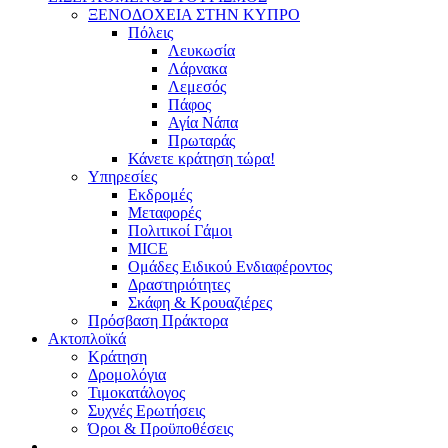
ΞΕΝΟΔΟΧΕΙΑ ΣΤΗΝ ΚΥΠΡΟ
Πόλεις
Λευκωσία
Λάρνακα
Λεμεσός
Πάφος
Αγία Νάπα
Πρωταράς
Κάνετε κράτηση τώρα!
Υπηρεσίες
Εκδρομές
Μεταφορές
Πολιτικοί Γάμοι
MICE
Ομάδες Ειδικού Ενδιαφέροντος
Δραστηριότητες
Σκάφη & Kρουαζιέρες
Πρόσβαση Πράκτορα
Ακτοπλοϊκά
Κράτηση
Δρομολόγια
Τιμοκατάλογος
Συχνές Ερωτήσεις
Όροι & Προϋποθέσεις