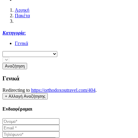
Αρχική
Πακέτα
Κατηγορία
:
Γενικά
Αναζήτηση
Γενικά
Redirecting to
https://orthodoxoutravel.com/404
.
Ενδιαφέρομαι