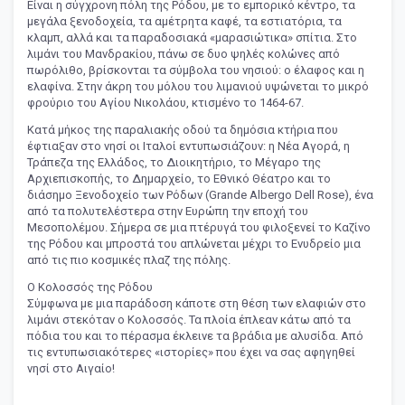
Είναι η σύγχρονη πόλη της Ρόδου, με το εμπορικό κέντρο, τα
μεγάλα ξενοδοχεία, τα αμέτρητα καφέ, τα εστιατόρια, τα
κλαμπ, αλλά και τα παραδοσιακά «μαρασιώτικα» σπίτια. Στο
λιμάνι του Μανδρακίου, πάνω σε δυο ψηλές κολώνες από
πωρόλιθο, βρίσκονται τα σύμβολα του νησιού: ο έλαφος και η
ελαφίνα. Στην άκρη του μόλου του λιμανιού υψώνεται το μικρό
φρούριο του Αγίου Νικολάου, κτισμένο το 1464-67.
Κατά μήκος της παραλιακής οδού τα δημόσια κτήρια που
έφτιαξαν στο νησί οι Ιταλοί εντυπωσιάζουν: η Νέα Αγορά, η
Τράπεζα της Ελλάδος, το Διοικητήριο, το Μέγαρο της
Αρχιεπισκοπής, το Δημαρχείο, το Εθνικό Θέατρο και το
διάσημο Ξενοδοχείο των Ρόδων (Grande Albergo Dell Rose), ένα
από τα πολυτελέστερα στην Ευρώπη την εποχή του
Μεσοπολέμου. Σήμερα σε μια πτέρυγά του φιλοξενεί το Καζίνο
της Ρόδου και μπροστά του απλώνεται μέχρι το Ενυδρείο μια
από τις πιο κοσμικές πλαζ της πόλης.
Ο Κολοσσός της Ρόδου
Σύμφωνα με μια παράδοση κάποτε στη θέση των ελαφιών στο
λιμάνι στεκόταν ο Κολοσσός. Τα πλοία έπλεαν κάτω από τα
πόδια του και το πέρασμα έκλεινε τα βράδια με αλυσίδα. Από
τις εντυπωσιακότερες «ιστορίες» που έχει να σας αφηγηθεί
νησί στο Αιγαίο!