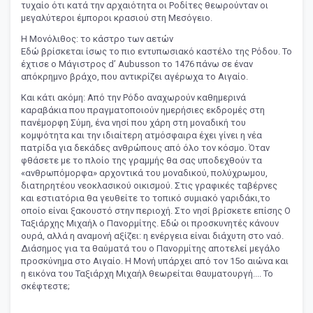
τυχαίο ότι κατά την αρχαιότητα οι Ροδίτες θεωρούνταν οι
μεγαλύτεροι έμποροι κρασιού στη Μεσόγειο.
Η Μονόλιθος: το κάστρο των αετών
Εδώ βρίσκεται ίσως το πιο εντυπωσιακό καστέλο της Ρόδου. Το
έχτισε ο Μάγιστρος d’ Aubusson το 1476 πάνω σε έναν
απόκρημνο βράχο, που αντικρίζει αγέρωχα το Αιγαίο.
Και κάτι ακόμη: Από την Ρόδο αναχωρούν καθημερινά
καραβάκια που πραγματοποιούν ημερήσιες εκδρομές στη
πανέμορφη Σύμη, ένα νησί που χάρη στη μοναδική του
κομψότητα και την ιδιαίτερη ατμόσφαιρα έχει γίνει η νέα
πατρίδα για δεκάδες ανθρώπους από όλο τον κόσμο. Όταν
φθάσετε με το πλοίο της γραμμής θα σας υποδεχθούν τα
«ανθρωπόμορφα» αρχοντικά του μοναδικού, πολύχρωμου,
διατηρητέου νεοκλασικού οικισμού. Στις γραφικές ταβέρνες
και εστιατόρια θα γευθείτε το τοπικό συμιακό γαριδάκι,το
οποίο είναι ξακουστό στην περιοχή. Στο νησί βρίσκετε επίσης Ο
Ταξιάρχης Μιχαήλ ο Πανορμίτης. Εδώ οι προσκυνητές κάνουν
ουρά, αλλά η αναμονή αξίζει: η ενέργεια είναι διάχυτη στο ναό.
Διάσημος για τα θαύματά του ο Πανορμίτης αποτελεί μεγάλο
προσκύνημα στο Αιγαίο. Η Μονή υπάρχει από τον 15ο αιώνα και
η εικόνα του Ταξιάρχη Μιχαήλ θεωρείται θαυματουργή.... Το
σκέφτεστε;