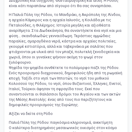
Διαχρονική και σύγχρονη. Φαντασμαγορική και απλή. Η Ρόδος
είναι κάτι παραπάνω από σίγουρο ότι θα σας συναρπάσει.
Η Παλιά Πόλη της Ρόδου, το Μανδράκι, η Ακρόπολη της Λίνδου,
η αρχαία Κάμειρος και η αρχαία Ιαλυσός, η Κοιλάδα με τις
Πεταλούδες, η Φιλέρημος. Ιστορία μεγάλη και αξιοθέατα
αναρίθμητα. Στα Δωδεκάνησα, θα συναντήσετε ένα νησί και μια
φύση... σκανδαλωδώς γενναιόδωρη. Τεράστιες αμμώδεις
παραλίες, σμαραγδένια νερά, κάστρα και αρχαίες πολιτείες,
γκουρμέ εστιατόρια, αλλά και ταβερνάκια με σαλάτες που
φτιάχνονται με υλικά από τον μπαξέ, πολυτελή ξενοδοχεία και
χωριά, όπου οι γυναίκες ψήνουν ακόμη το ψωμί στον
ξυλόφουρνο.
Ψηφίδα την ψηφίδα συνθέτετε το πολύμορφο παζλ της Ρόδου.
Ενός προορισμού διαχρονικού, δημοφιλούς ήδη από τη ρωμαϊκή
εποχή. Ταξίδι στο νησί των Ιπποτών, το νησί του μυθικού
Κολοσσού της Ρόδου, το νησί, όπου Βυζαντινοί, Έλληνες, Ενετοί,
Ιταλοί, Τούρκοι άφησαν τη σφραγίδα τους. Εκεί που
συναντιούνται οι θαλάσσιοι δρόμοι του Αιγαίου και των ακτών
της Μέσης Ανατολής: ένας από τους πιο περιζήτητους και
δημοφιλείς προορισμούς της Ευρώπης.
Αξίζει να δείτε στη Ρόδο
Παλιά Πόλη της Ρόδου: παγκόσμια κληρονομιά, ανεκτίμητη
Ο καλύτερα διατηρημένος μεσαιωνικός οικισμός στον κόσμο