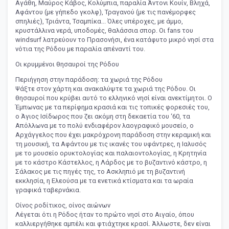
Αγάθη, Μαύρος Κάβος, Κολύμπια, παραλία Άντονι Κουίν, Βληχά,
Αφάντου (με γήπεδο γκολφ), Τραγανού (με τις πανέμορφες
σπηλιές), Τριάντα, Τσαμπίκα... Όλες υπέροχες, με άμμο,
κρυστάλλινα νερά, υποδομές, θαλάσσια σπορ. Οι fans του
windsurf λατρεύουν το Πρασονήσι, ένα κατάφυτο μικρό νησί στα
νότια της Ρόδου με παραλία απέναντί του.
Οι κρυμμένοι θησαυροί της Ρόδου
Περιήγηση στην παράδοση: τα χωριά της Ρόδου
Ψάξτε στον χάρτη και ανακαλύψτε τα χωριά της Ρόδου. Οι
θησαυροί που κρύβει αυτό το ελληνικό νησί είναι ανεκτίμητοι. Ο
Έμπωνας με τα περίφημα κρασιά και τις τοπικές φορεσιές του,
ο Άγιος Ισίδωρος που ζει ακόμη στη δεκαετία του ‘60, τα
Απόλλωνα με το πολύ ενδιαφέρον λαογραφικό μουσείο, ο
Αρχάγγελος που έχει μακρόχρονη παράδοση στην κεραμική και
τη μουσική, τα Αφάντου με τις ικανές του υφάντρες, η Ιαλυσός
με το μουσείο ορυκτολογίας και παλαιοντολογίας, η Κρητηνία
με το κάστρο Κάστελλος, η Λάρδος με το βυζαντινό κάστρο, η
Σάλακος με τις πηγές της, το Ασκληπιό με τη βυζαντινή
εκκλησία, η Ελεούσα με τα ενετικά κτίσματα και τα ωραία
γραφικά ταβερνάκια.
Οίνος ροδίτικος, οίνος αιώνων
Λέγεται ότι η Ρόδος ήταν το πρώτο νησί στο Αιγαίο, όπου
καλλιεργήθηκε αμπέλι και φτιάχτηκε κρασί. Άλλωστε, δεν είναι