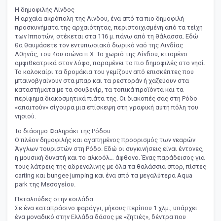
Η δημοφιλής Λίνδος
Η αρχαία ακρόπολη της Λίνδου, ένα από τα πιο δημοφιλή
προσκυνήματα της αρχαιότητας, περιστοιχισμένη από τα τείχη
των Ιπποτών, στέκεται στα 116 μ. πάνω από τη θάλασσα. Εδώ
θα θαυμάσετε τον εντυπωσιακό δωρικό ναό της Λινδίας
Αθηνάς, του 4ου αιώνα π.Χ. Το χωριό της Λίνδου, κτισμένο
αμφιθεατρικά στον λόφο, παραμένει το πιο δημοφιλές στο νησί.
Το καλοκαίρι τα δρομάκια του γεμίζουν από επισκέπτες που
μπαινοβγαίνουν στα μπαρ και τα ρεστοράν ή χαζεύουν στα
καταστήματα με τα σουβενίρ, τα τοπικά προϊόντα και τα
περίφημα διακοσμητικά πιάτα της. Οι διακοπές σας στη Ρόδο
«απαιτούν» σίγουρα μια επίσκεψη στη γραφική αυτή πόλη του
νησιού.
Το διάσημο Φαληράκι της Ρόδου
Ο πλέον δημοφιλής και αγαπημένος προορισμός των νεαρών
Άγγλων τουριστών στη Ρόδο. Εδώ οι συγκινήσεις είναι έντονες,
η μουσική δυνατή και το αλκοόλ… άφθονο. Ένας παράδεισος για
τους λάτρεις της αδρεναλίνης με όλα τα θαλάσσια σπορ, πίστες
carting και bungee jumping και ένα από τα μεγαλύτερα Aqua
park της Μεσογείου.
Πεταλούδες στην κοιλάδα
Σε ένα καταπράσινο φαράγγι, μήκους περίπου 1 χλμ., υπάρχει
ένα μοναδικό στην Ελλάδα δάσος με «ζητιές», δέντρα που