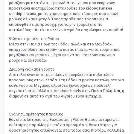
μοιάζουν με πλατάνια. Η μυρωδιά του χυμού που εκκρίνουν
προσελκύει εκατομμύρια πεταλούδες του είδους Panaxia
quadripunctaria, με τις χαρακτηριστικές τέσσερις πορτοκαλί
βούλες σε κάθε φτερό. Ένας παράδεισος τον οποίο θα
επισκεφθείτε με προσοχή, για να μην τρομάξετε τις
πεταλούδες… Αυτό το ελληνικό νησί θα σας κλέψει την καρδιά!
Ψώνια στην πόλη της Ρόδου
Μέσα στην Παλιά Πόλη της Ρόδου αλλά και στο Μανδράκι
υπάρχουν όλων των ειδών τα καταστήματα –από τουριστικά
μαγαζάκια και μπουτίκ, μέχρι εκείνα που πουλούν επώνυμα
ρούχα και αξεσουάρ.
Διαμονή για κάθε γούστο
Αποτελεί έναν από τους πλέον δημοφιλείς και πολυτελείς
προορισμούς στην Ελλάδα. Στη Ρόδο θα βρείτε καταλύματα για
κάθε γούστο: Μεγάλες αλυσίδες ξενοδοχείων, πολυτελή
συγκροτήματα, αλλά και boutique hotels στην Παλιά Πόλη. Ναι, η
διαμονή σε αυτό το νησί του Αιγαίου είναι εμπειρία.
Ένα νησί, αμέτρητες παραλίες
Εάν είστε λάτρεις της θάλασσας, η Ρόδος θα σας ανταμείψει:
αμέτρητες παραλίες με σπάνια ομορφιά και δυνατότητα για
δραστηριότητες απλώνονται στα πόδια σας: Κιοτάρι, Καλλιθέα,