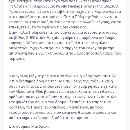
έχει ενταχθεί στον κατάλογο των πόλεων της Παγκόσμιας
Πολιτιστικής Κληρονομιάς (World Heritage Towns) της UNESCO.
Προστατευμένη μέσα στο επιβλητικό τείχος της –όριο ανάμεσα
στο παρελθόν και το παρόν– η Παλιά Πόλη της Ρόδου είναι το
«οικόσημο» του νησιού, κι ένας από τους πολλούς λόγους, για να
επιλέξετε αυτό το νησί για τις διακοπές σας.
Στην Παλιά Πόλη κάθε πέτρα διηγείται μια ιστορία φτάνοντας
σε βάθος 2.400 ετών. Αρχαία αγάλματα, μαρμάρινα οικόσημα,
κρήνες, η Οδός των Ιπποτών και το Παλάτι του Μεγάλου
Μαγίστρου, τζαμιά και χαμάμ, ο πύργος του Ρολογιού με την
απίστευτη θέα είναι η κληρονομιά που άφησαν οι πολιτισμοί που
πέρασαν.
Ο Μεγάλος Μάγιστρος στο Καστέλο και η Οδός των Ιπποτών
Ο πιο διάσημος δρόμος της Παλιάς Πόλης της Ρόδου είναι η
οδός των Ιπποτών, αποκατεστημένη στη μορφή που είχε κατά
τον Μεσαίωνα. Εδώ βρίσκονται τα καταλύματα των εθνικών
ομάδων που συγκροτούσαν το τάγμα των Ιωαννιτών Ιπποτών.
Στο ψηλότερο σημείο του δρόμου δεσπόζει το επιβλητικό
Καστέλο, το Παλάτι του Μεγάλου Μαγίστρου, με τους
τεράστιους πύργους του, που είναι ένα θαυμάσιο μουσείο και
από τα σημαντικότερα αξιοθέατα του νησιού.
Στο κοσμικό Μανδράκι