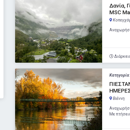
Δανία, 
MSC Mag
Κοπεγχά
Αναχωρήσε
Διάρκει
Κατηγορία
ΠΙΕΣΤΑΝ
ΗΜΕΡΕ
Βιέννη
Αναχωρήσε
Με πτήσει