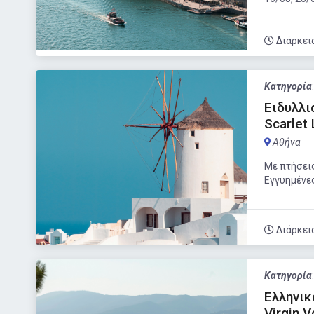
Διάρκει
Κατηγορία
Ειδυλλι
Scarlet
Αθήνα
Με πτήσεις
Εγγυημένες
Διάρκει
Κατηγορία
Ελληνικά
Virgin 