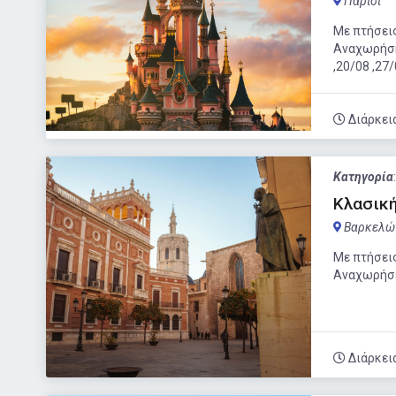
Παρίσι
Με πτήσεις
Αναχωρήσ
,20/08 ,27
Διάρκει
Κατηγορία
Κλασική
Βαρκελώ
Με πτήσεις
Αναχωρήσει
Διάρκει