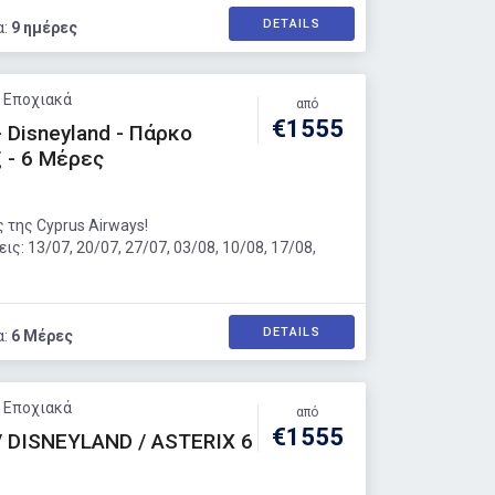
DETAILS
α:
9 ημέρες
: Εποχιακά
από
€1555
- Disneyland - Πάρκο
 - 6 Μέρες
 της Cyprus Airways!
ς: 13/07, 20/07, 27/07, 03/08, 10/08, 17/08,
DETAILS
α:
6 Μέρες
: Εποχιακά
από
€1555
/ DISNEYLAND / ASTERIX 6