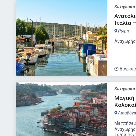
Κατηγορία
Ανατολι
Ιταλία 
Ρώμη
Αναχωρήσε
Διάρκει
Κατηγορία
Μαγική 
Καλοκαί
Λισαβόν
Με πτήσεις
Αναχωρήσει
16/08, 23/