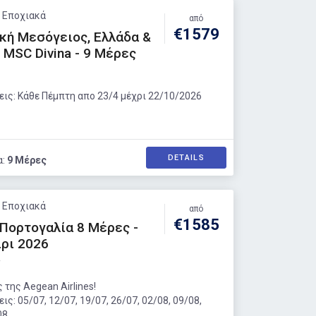
: Εποχιακά
από
€1579
κή Μεσόγειος, Ελλάδα &
– MSC Divina - 9 Μέρες
ις: Κάθε Πέμπτη απο 23/4 μέχρι 22/10/2026
DETAILS
α:
9 Μέρες
: Εποχιακά
από
€1585
Πορτογαλία 8 Μέρες -
ρι 2026
α
 της Aegean Airlines!
ς: 05/07, 12/07, 19/07, 26/07, 02/08, 09/08,
08