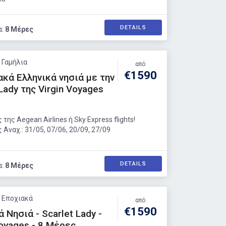
DETAILS
α:
8 Μέρες
: Γαμήλια
από
€1590
ακά Ελληνικά νησιά με την
 Lady της Virgin Voyages
 της Aegean Airlines ή Sky Express flights!
 Αναχ.: 31/05, 07/06, 20/09, 27/09
DETAILS
α:
8 Μέρες
: Εποχιακά
από
€1590
 Νησιά - Scarlet Lady -
Voyages - 8 Μέρες