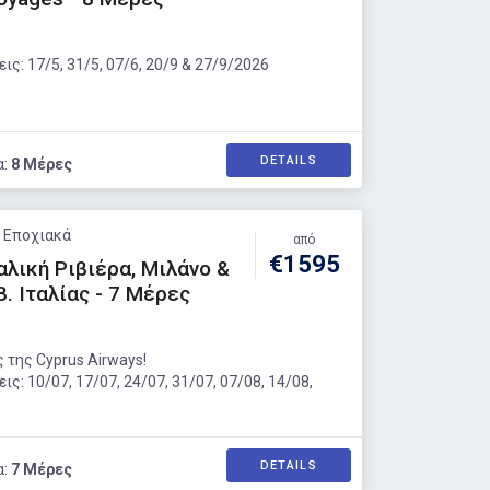
ς: 17/5, 31/5, 07/6, 20/9 & 27/9/2026
DETAILS
α:
8 Μέρες
: Εποχιακά
από
€1595
αλική Ριβιέρα, Μιλάνο &
Β. Ιταλίας - 7 Μέρες
 της Cyprus Airways!
ς: 10/07, 17/07, 24/07, 31/07, 07/08, 14/08,
DETAILS
α:
7 Μέρες