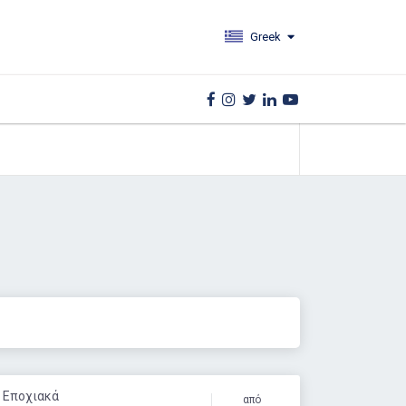
Greek
: Εποχιακά
από