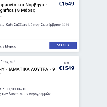
€1549
Γερμανία και Νορβηγία-
nifica | 8 Μέρες
γη
ις: Κάθε Σάββατο Ιούνιος- Σεπτέμβριος 2026
DETAILS
α:
8 Μέρες
: Εποχιακά
από
€1549
Υ - ΙΑΜΑΤΙΚΑ ΛΟΥΤΡΑ - 9
Σ
ις: 11/08, 06/10
ς των Αυστριακών Αερογραμμών.