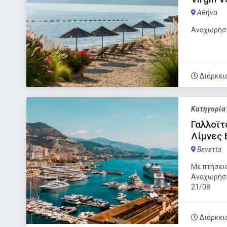
Αθήνα
Αναχωρήσει
Διάρκει
Κατηγορία
Γαλλοϊτ
Λίμνες 
Βενετία
Με πτήσεις
Αναχωρήσει
21/08
Διάρκει