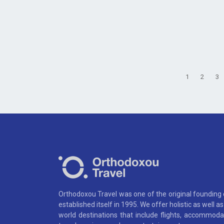
1
2
3
Orthodoxou Travel was one of the original founding
established itself in 1995. We offer holistic as well 
world destinations that include flights, accommoda