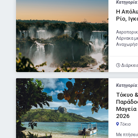
Κατηγορία
Η Απόλυ
Ρίο, Ιγ
Αεροπορικό
Λάρνακα με
Αναχωρήσει
Διάρκει
Κατηγορία
Τόκυο &
Παράδοσ
Μαγεία 
2026
Τόκιο
Με πτήσεις