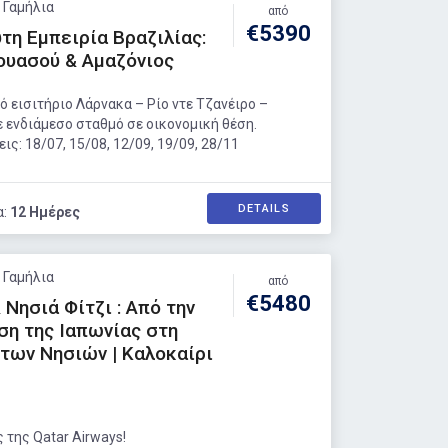
: Γαμήλια
από
€5390
τη Εμπειρία Βραζιλίας:
κουασού & Αμαζόνιος
 εισιτήριο Λάρνακα – Ρίο ντε Τζανέιρο –
 ενδιάμεσο σταθμό σε οικονομική θέση.
ς: 18/07, 15/08, 12/09, 19/09, 28/11
DETAILS
α:
12 Ημέρες
: Γαμήλια
από
€5480
 Νησιά Φίτζι : Από την
η της Ιαπωνίας στη
των Νησιών | Καλοκαίρι
 της Qatar Airways!