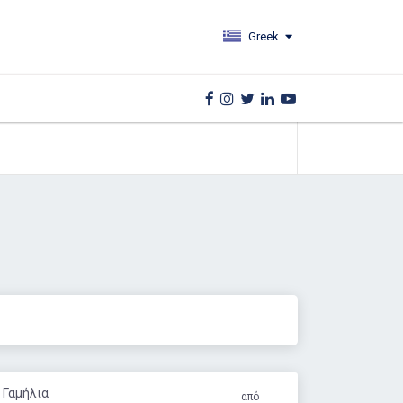
Greek
: Γαμήλια
από