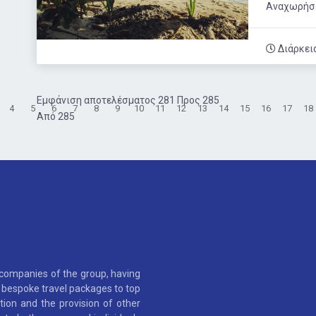
Aναχωρήσει
Διάρκει
Εμφάνιση αποτελέσματος 281 Προς 285
4
5
6
7
8
9
10
11
12
13
14
15
16
17
18
Από 285
 companies of the group, having
as bespoke travel packages to top
tion and the provision of other