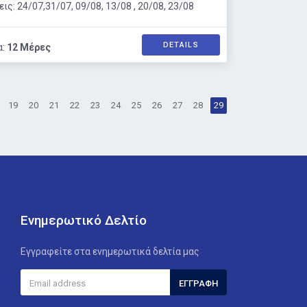
ς: 24/07,31/07, 09/08, 13/08 , 20/08, 23/08
DETAILS
α:
12 Μέρες
19
20
21
22
23
24
25
26
27
28
29
Ενημερωτικό Δελτίο
Εγγραφείτε στα ενημερωτικά δελτία μας
ΕΓΓΡΑΦΉ