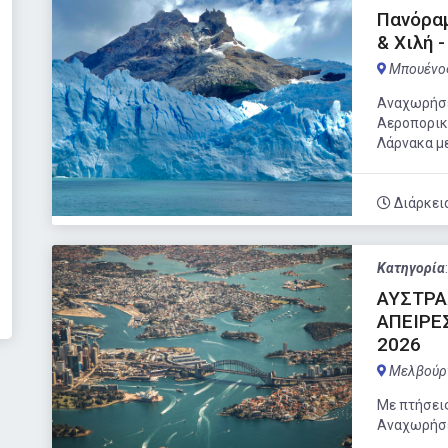
Πανόραμ
& Χιλή 
Μπουένος
Αναχωρήσει
Αεροπορικ
Λάρνακα με
Διάρκει
Κατηγορία
ΑΥΣΤΡΑ
ΑΠΕΙΡΕ
2026
Μελβούρ
Με πτήσεις
Αναχωρήσε