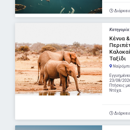
Διάρκει
Κατηγορία
Κένυα &
Περιπέτ
Καλοκαί
Ταξίδι
Ναϊρόμπι
Εγγυημένες
23/08/202
Πτήσεις με
Ντόχα.
Διάρκει