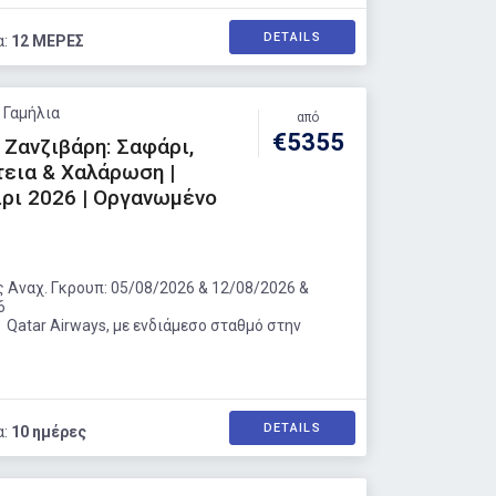
DETAILS
α:
12 ΜΕΡΕΣ
: Γαμήλια
από
€5355
 Ζανζιβάρη: Σαφάρι,
εια & Χαλάρωση |
ρι 2026 | Οργανωμένο
 Αναχ. Γκρουπ: 05/08/2026 & 12/08/2026 &
6
 Qatar Airways, με ενδιάμεσο σταθμό στην
DETAILS
α:
10 ημέρες